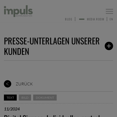
Togg
navi
BLOG
MEDIA ROOM
EN
PRESSE-UNTERLAGEN UNSERER
KUNDEN
ZURÜCK
TEXT
BILD
DOKUMENT
11/2024