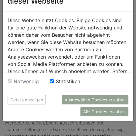
dieser Webseite
am Point of Sale zu platzieren und unsere Markenpräsenz
nachhaltig zu stärken.» Sowohl für Lieferantinnen und
Lieferanten als auch Händlerinnen und Händler bietet die
Diese Website nutzt Cookies. Einige Cookies sind
ANWR-GARANT SWISS AG verschiedene, individuelle
für eine gute Funktion der Website notwendig und
Lösungen. «Lieferanten erhalten Zugang zu unserem System,
können daher vom Besucher nicht abgelehnt
einschliesslich unserer unterstützenden Dienstleistung im
werden, wenn Sie diese Website besuchen möchten.
Hintergrund. Dadurch können sie ihre Inhalte gezielt in ihrem
Andere Cookies werden von Partnern zu
Netzwerk verbreiten. Händlern bieten wir hingegen an, die
Analysezwecken verwendet, oder um Funktionen
Bespielung der Screens mit qualitativ hochwertigen und
von Sozial Media Plattformen anbieten zu können.
Videos und Bewegtbildern zentral zu steuern. Dies maximiert
Diese können auf Wunsch abgelehnt werden. Sofern
die Effizienz in der Anwendung und entlastet die
sie unsere Webseite weiter nutzen, geben Sie
Mitarbeitenden vor Ort», so Felder.
Notwendig
Statistiken
Einwilligung zu unseren Cookies.
Dynamische Werbebotschaften schaffen modernes
Einkaufserlebnis
Details anzeigen
Ausgewählte Cookies erlauben
Die Dynamik ist der entscheidende Vorteil von Digital
Signage: Anders als gewöhnliche Werbeplakate können
Alle Cookies erlauben
Screens diverse Inhalte in wechselnder Abfolge zeigen.
Werbebotschaften, Event-Ausschreibungen oder
Teamvorstellungen sind stets aktuell, werden regelmässig