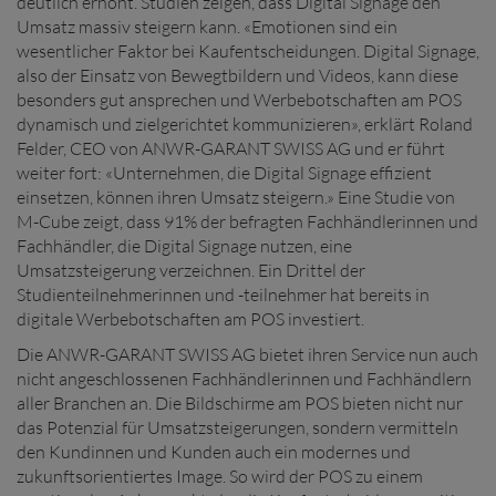
deutlich erhöht. Studien zeigen, dass Digital Signage den
Umsatz massiv steigern kann. «Emotionen sind ein
wesentlicher Faktor bei Kaufentscheidungen. Digital Signage,
also der Einsatz von Bewegtbildern und Videos, kann diese
besonders gut ansprechen und Werbebotschaften am POS
dynamisch und zielgerichtet kommunizieren», erklärt Roland
Felder, CEO von ANWR-GARANT SWISS AG und er führt
weiter fort: «Unternehmen, die Digital Signage effizient
einsetzen, können ihren Umsatz steigern.» Eine Studie von
M-Cube zeigt, dass 91% der befragten Fachhändlerinnen und
Fachhändler, die Digital Signage nutzen, eine
Umsatzsteigerung verzeichnen. Ein Drittel der
Studienteilnehmerinnen und -teilnehmer hat bereits in
digitale Werbebotschaften am POS investiert.
Die ANWR-GARANT SWISS AG bietet ihren Service nun auch
nicht angeschlossenen Fachhändlerinnen und Fachhändlern
aller Branchen an. Die Bildschirme am POS bieten nicht nur
das Potenzial für Umsatzsteigerungen, sondern vermitteln
den Kundinnen und Kunden auch ein modernes und
zukunftsorientiertes Image. So wird der POS zu einem