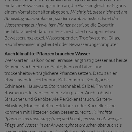
einfache Bewässerungshilfen an, die Wasser gleichmäßig aus
einem Vorratsbehälter abgeben.
„Wichtig ist, diese nicht erst am
Abreisetag auszuprobieren, sondern vorab zu testen, damit die
Wassermenge zur jeweiligen Pflanze passt“
, so die Expertin.
bellaflora bietet dafür unterschiedliche Lösungen, etwa
Bewässerungskegel, Wasserspender, Tropfsysteme, Ollas,
Baumbewässerungsbeutel oder Bewässerungscomputer.
Auch klimafitte Pflanzen brauchen Wasser
Wer Garten, Balkon oder Terrasse langfristig besser auf heiße
Sommer vorbereiten möchte, kann auf hitze- und
trockenheitsverträglichere Pflanzen setzen. Dazu zählen
etwa Lavendel, Fetthenne, Katzenminze, Schafgarbe,
Echinacea, Hauswurz, Storchschnabel, Salbei, Thymian,
Rosmarin oder verschiedene Ziergräser. Auch robuste
Sträucher und Gehölze wie Perückenstrauch, Garten-
Hibiskus, Mönchspfeffer, Feldahorn oder Kornelkirsche
kommen mit Hitzeperioden besser zurecht.
„Klimafitte
Pflanzen sind anpassungsfähig und benötigen später oft weniger
Pflege und Wasser. In der Anwachsphase brauchen aber auch sie
eine gute Wasserversorgung“
, so Bettina. Robust bedeutet also