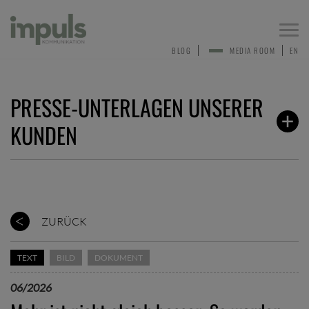
Togg
navi
BLOG
MEDIA ROOM
EN
PRESSE-UNTERLAGEN UNSERER
KUNDEN
ZURÜCK
TEXT
BILD
DOKUMENT
06/2026