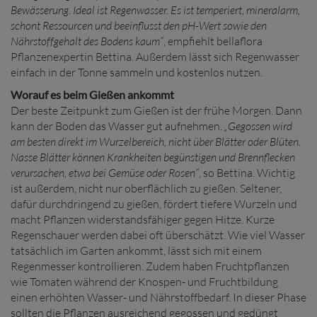
Bewässerung. Ideal ist Regenwasser. Es ist temperiert, mineralarm,
schont Ressourcen und beeinflusst den pH-Wert sowie den
Nährstoffgehalt des Bodens kaum“
, empfiehlt bellaflora
Pflanzenexpertin Bettina. Außerdem lässt sich Regenwasser
einfach in der Tonne sammeln und kostenlos nutzen.
Worauf es beim Gießen ankommt
Der beste Zeitpunkt zum Gießen ist der frühe Morgen. Dann
kann der Boden das Wasser gut aufnehmen.
„Gegossen wird
am besten direkt im Wurzelbereich, nicht über Blätter oder Blüten.
Nasse Blätter können Krankheiten begünstigen und Brennflecken
verursachen, etwa bei Gemüse oder Rosen“
, so Bettina. Wichtig
ist außerdem, nicht nur oberflächlich zu gießen. Seltener,
dafür durchdringend zu gießen, fördert tiefere Wurzeln und
macht Pflanzen widerstandsfähiger gegen Hitze. Kurze
Regenschauer werden dabei oft überschätzt. Wie viel Wasser
tatsächlich im Garten ankommt, lässt sich mit einem
Regenmesser kontrollieren. Zudem haben Fruchtpflanzen
wie Tomaten während der Knospen- und Fruchtbildung
einen erhöhten Wasser- und Nährstoffbedarf. In dieser Phase
sollten die Pflanzen ausreichend gegossen und gedüngt