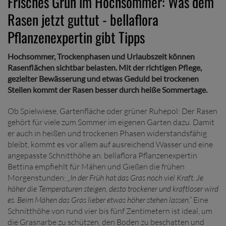
Frisches Grün im Hochsommer: Was dem
Rasen jetzt guttut - bellaflora
Pflanzenexpertin gibt Tipps
Hochsommer, Trockenphasen und Urlaubszeit können
Rasenflächen sichtbar belasten. Mit der richtigen Pflege,
gezielter Bewässerung und etwas Geduld bei trockenen
Stellen kommt der Rasen besser durch heiße Sommertage.
Ob Spielwiese, Gartenfläche oder grüner Ruhepol: Der Rasen
gehört für viele zum Sommer im eigenen Garten dazu. Damit
er auch in heißen und trockenen Phasen widerstandsfähig
bleibt, kommt es vor allem auf ausreichend Wasser und eine
angepasste Schnitthöhe an. bellaflora Pflanzenexpertin
Bettina empfiehlt für Mähen und Gießen die frühen
Morgenstunden:
„In der Früh hat das Gras noch viel Kraft. Je
höher die Temperaturen steigen, desto trockener und kraftloser wird
es. Beim Mähen das Gras lieber etwas höher stehen lassen.“
Eine
Schnitthöhe von rund vier bis fünf Zentimetern ist ideal, um
die Grasnarbe zu schützen, den Boden zu beschatten und