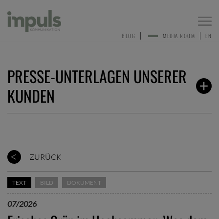
Togg
navi
BLOG
MEDIA ROOM
EN
PRESSE-UNTERLAGEN UNSERER
KUNDEN
ZURÜCK
TEXT
BILD
DOKUMENT
07/2026