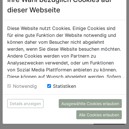
dieser Webseite
Diese Website nutzt Cookies. Einige Cookies sind
für eine gute Funktion der Website notwendig und
können daher vom Besucher nicht abgelehnt
werden, wenn Sie diese Website besuchen möchten.
Andere Cookies werden von Partnern zu
Analysezwecken verwendet, oder um Funktionen
von Sozial Media Plattformen anbieten zu können.
Geschäftsführer DI Gottfried Struggl im historischen
Diese können auf Wunsch abgelehnt werden. Sofern
Burggarten: OÖ Landesgartenschau Wels 2027 setzt auf
sie unsere Webseite weiter nutzen, geben Sie
Notwendig
Statistiken
intelligente Bewässerungsanlage und spart bis zu 40 Prozent
Einwilligung zu unseren Cookies.
Wasser.
Stadt der Gärten/SoulSpaceStudios (Abdruck bei Nennung honorarfrei)
Details anzeigen
Ausgewählte Cookies erlauben
Alle Cookies erlauben
DOWNLOAD