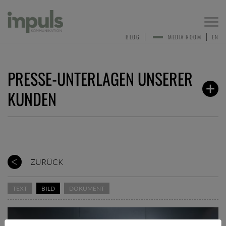
Togg
navi
BLOG
MEDIA ROOM
EN
PRESSE-UNTERLAGEN UNSERER
KUNDEN
ZURÜCK
TEXT
BILD
DOKUMENT