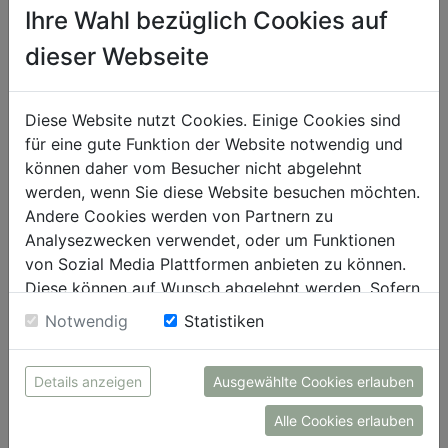
Ihre Wahl bezüglich Cookies auf
dieser Webseite
Diese Website nutzt Cookies. Einige Cookies sind
für eine gute Funktion der Website notwendig und
können daher vom Besucher nicht abgelehnt
werden, wenn Sie diese Website besuchen möchten.
Andere Cookies werden von Partnern zu
Analysezwecken verwendet, oder um Funktionen
Der neu aufgestellte Aufsichtsrat der SPORT 2000 Group
von Sozial Media Plattformen anbieten zu können.
International stärkt die internationale Ausrichtung und die
Diese können auf Wunsch abgelehnt werden. Sofern
strategische Profilierung der Organisation.
sie unsere Webseite weiter nutzen, geben Sie
Notwendig
Statistiken
Am Bild v. l. n. r.: Martin Kössler, Nikolay Tzonov, Margit
Einwilligung zu unseren Cookies.
Gosau, Gian-Albert Munch, Chantal Dubbert und Dominik
Solleder.
Details anzeigen
Ausgewählte Cookies erlauben
SPORT 2000 International (Abdruck bei Nennung honorarfrei)
Alle Cookies erlauben