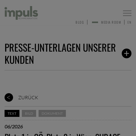
Togg
navi
BLOG
MEDIA ROOM
EN
PRESSE-UNTERLAGEN UNSERER
KUNDEN
ZURÜCK
TEXT
BILD
DOKUMENT
06/2026