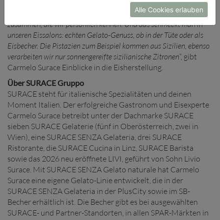
Erdbeere, Himbeere, Melone oder Blutorange. „
Auf der Suche
Alle Cookies erlauben
nach den besten Zutaten arbeiten wir oft mit Lieferanten
zusammen, die wir persönlich kennen. Und das schmeckt man in
unseren Eissalons: echten Gelato-Genuss, ob in der Tüte oder als
Eisbecher. Die Pistazien zum Beispiel kommen aus Sizilien, ebenso
verarbeiten wir nur sonnengereifte sizilianische Zitronen
“, gibt
Carmelo Surace Einblicke in die Eisherstellung.
Über SURACE Gruppo
SURACE steht für italienische Spezialitäten und deinen
Moment Italien. Der erfolgreiche Gastronom und Eisexperte
Carmelo Surace betreibt unter der Dachmarke SURACE
sieben SURACE Gelaterie (fünf in Oberösterreich, zwei in
Wien), eine SURACE SENZA Gelateria, drei SURACE
Ristorante, die SURACE Cucina in Linz, SURACE Barista
sowie das 2026 neu eröffnete LIVI, geführt von Sohn Livio
Surace. Mit SURACE SENZA Gelato naturale hat Carmelo
Surace eine eigene Gelato-Linie entwickelt, die in der
SURACE SENZA Gelateria in der PlusCity sowie im SB-
Becher erhältlich ist. Die Becher gibt es bei ausgewählten
SURACE- und Partner-Standorten, in allen SPAR-Märkten in