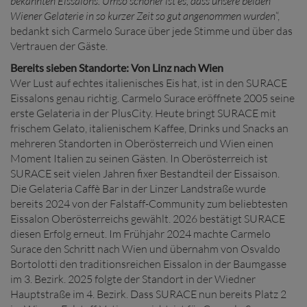
bekannten Eissalons. Umso schöner ist es, dass unsere beiden
Wiener Gelaterie in so kurzer Zeit so gut angenommen wurden
“,
bedankt sich Carmelo Surace über jede Stimme und über das
Vertrauen der Gäste.
Bereits sieben Standorte: Von Linz nach Wien
Wer Lust auf echtes italienisches Eis hat, ist in den SURACE
Eissalons genau richtig. Carmelo Surace eröffnete 2005 seine
erste Gelateria in der PlusCity. Heute bringt SURACE mit
frischem Gelato, italienischem Kaffee, Drinks und Snacks an
mehreren Standorten in Oberösterreich und Wien einen
Moment Italien zu seinen Gästen. In Oberösterreich ist
SURACE seit vielen Jahren fixer Bestandteil der Eissaison.
Die Gelateria Caffè Bar in der Linzer Landstraße wurde
bereits 2024 von der Falstaff-Community zum beliebtesten
Eissalon Oberösterreichs gewählt. 2026 bestätigt SURACE
diesen Erfolg erneut. Im Frühjahr 2024 machte Carmelo
Surace den Schritt nach Wien und übernahm von Osvaldo
Bortolotti den traditionsreichen Eissalon in der Baumgasse
im 3. Bezirk. 2025 folgte der Standort in der Wiedner
Hauptstraße im 4. Bezirk. Dass SURACE nun bereits Platz 2