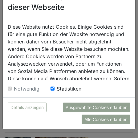
dieser Webseite
Diese Website nutzt Cookies. Einige Cookies sind
für eine gute Funktion der Website notwendig und
können daher vom Besucher nicht abgelehnt
werden, wenn Sie diese Website besuchen möchten.
Andere Cookies werden von Partnern zu
Analysezwecken verwendet, oder um Funktionen
von Sozial Media Plattformen anbieten zu können.
Diese können auf Wunsch abgelehnt werden. Sofern
WITEBLAZE impresses sports enthusiasts and SPORT 2000
sie unsere Webseite weiter nutzen, geben Sie
retailers alike.
Notwendig
Statistiken
Einwilligung zu unseren Cookies.
SPORT 2000 International (reproduction free of charge when citing the
source)
Details anzeigen
Ausgewählte Cookies erlauben
Alle Cookies erlauben
DOWNLOAD