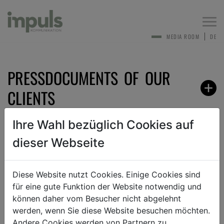
Togg
navi
MEDIA ROOM
DE
PRESSDOCUMENTS OF OUR
CLIENTS
Ihre Wahl bezüglich Cookies auf
dieser Webseite
BACK
Diese Website nutzt Cookies. Einige Cookies sind
für eine gute Funktion der Website notwendig und
TEXT
PICTURE
DOCUMENT
können daher vom Besucher nicht abgelehnt
werden, wenn Sie diese Website besuchen möchten.
Andere Cookies werden von Partnern zu