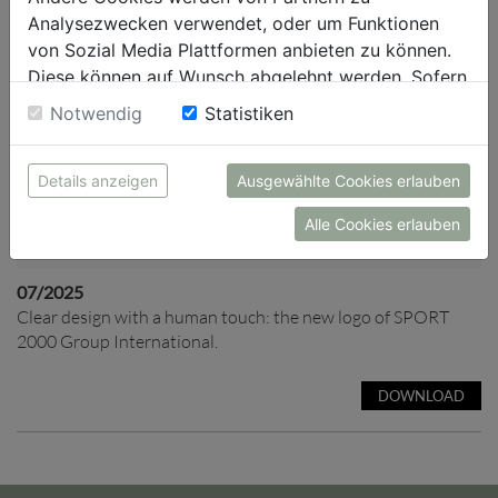
Analysezwecken verwendet, oder um Funktionen
von Sozial Media Plattformen anbieten zu können.
Diese können auf Wunsch abgelehnt werden. Sofern
sie unsere Webseite weiter nutzen, geben Sie
Notwendig
Statistiken
Einwilligung zu unseren Cookies.
Details anzeigen
Ausgewählte Cookies erlauben
Alle Cookies erlauben
07/2025
Clear design with a human touch: the new logo of SPORT
2000 Group International.
DOWNLOAD