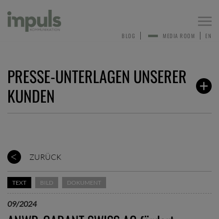
Togg
navi
BLOG
MEDIA ROOM
EN
PRESSE-UNTERLAGEN UNSERER
KUNDEN
ZURÜCK
TEXT
BILD
DOKUMENT
09/2024