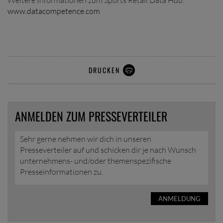
Weitere Informationen zum Sports Retail Data Hub:
www.datacompetence.com
DRUCKEN
ANMELDEN ZUM PRESSEVERTEILER
Sehr gerne nehmen wir dich in unseren
Presseverteiler auf und schicken dir je nach Wunsch
unternehmens- und/oder themenspezifische
Presseinformationen zu.
ANMELDUNG