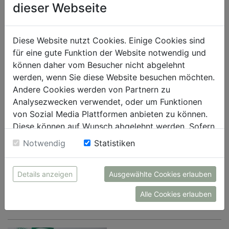
dieser Webseite
Diese Website nutzt Cookies. Einige Cookies sind
für eine gute Funktion der Website notwendig und
können daher vom Besucher nicht abgelehnt
werden, wenn Sie diese Website besuchen möchten.
Andere Cookies werden von Partnern zu
Analysezwecken verwendet, oder um Funktionen
von Sozial Media Plattformen anbieten zu können.
Diese können auf Wunsch abgelehnt werden. Sofern
Klaus Hraby, Geschäftsführer efko Frischfrucht und
sie unsere Webseite weiter nutzen, geben Sie
Notwendig
Statistiken
Delikatessen GmbH und Marketingleiterin Silvia Maurer
Einwilligung zu unseren Cookies.
unterstützen SOS Kinderdorf.
efko (Nennung bei Abdruck honorarfrei)
Details anzeigen
Ausgewählte Cookies erlauben
Alle Cookies erlauben
DOWNLOAD