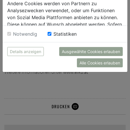
Andere Cookies werden von Partnern zu
Qualität.
Analysezwecken verwendet, oder um Funktionen
efko Frischfrucht und Delikatessen GmbH
von Sozial Media Plattformen anbieten zu können.
Diese können auf Wunsch abgelehnt werden. Sofern
efko ist ein international ausgerichtetes Unternehmen mit
Hauptsitz in Eferding (Oberösterreich),
sie unsere Webseite weiter nutzen, geben Sie
Notwendig
Statistiken
Zweigniederlassungen in Traun (Obstlagerhaus) und
Einwilligung zu unseren Cookies.
Wilhering (Stiftsgärtnerei Wilhering) und einer
Tochtergesellschaft in Tschechien (efko-Veseli) sowie den
Details anzeigen
Ausgewählte Cookies erlauben
Firmen Geißlmayr in Eferding (Oberösterreich), machland in
Naarn (Oberösterreich) und Vitana in Wien.
Alle Cookies erlauben
Weitere Informationen unter
www.efko.at
DRUCKEN