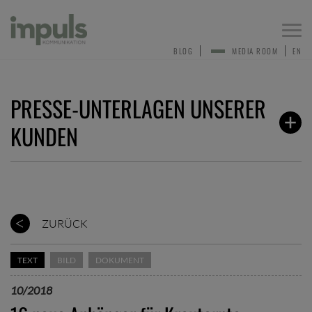
Togg
navi
BLOG
MEDIA ROOM
EN
PRESSE-UNTERLAGEN UNSERER
KUNDEN
ZURÜCK
TEXT
BILD
DOKUMENT
10/2018