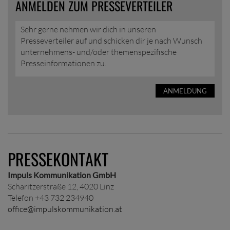
ANMELDEN ZUM PRESSEVERTEILER
Sehr gerne nehmen wir dich in unseren
Presseverteiler auf und schicken dir je nach Wunsch
unternehmens- und/oder themenspezifische
Presseinformationen zu.
ANMELDUNG
PRESSEKONTAKT
Impuls Kommunikation GmbH
Scharitzerstraße 12, 4020 Linz
Telefon +43 732 234940
office@impulskommunikation.at