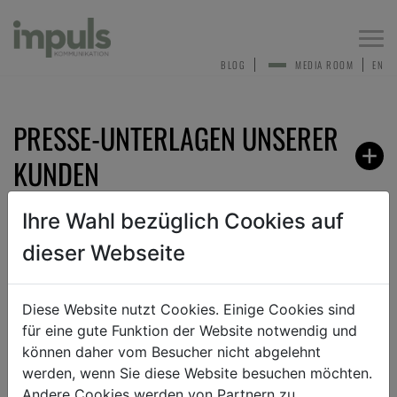
Togg
navi
BLOG
MEDIA ROOM
EN
PRESSE-UNTERLAGEN UNSERER
KUNDEN
Ihre Wahl bezüglich Cookies auf
dieser Webseite
ZURÜCK
Diese Website nutzt Cookies. Einige Cookies sind
für eine gute Funktion der Website notwendig und
TEXT
BILD
DOKUMENT
können daher vom Besucher nicht abgelehnt
werden, wenn Sie diese Website besuchen möchten.
Andere Cookies werden von Partnern zu