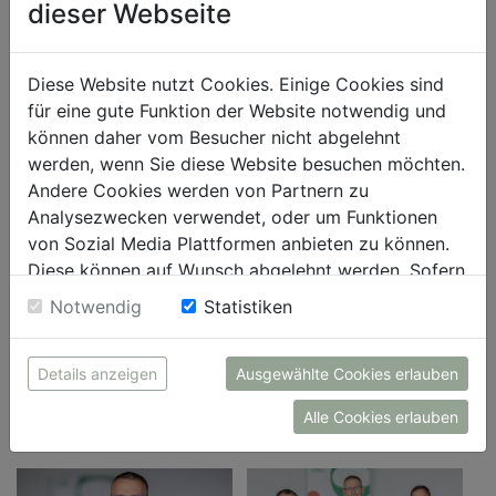
dieser Webseite
Diese Website nutzt Cookies. Einige Cookies sind
für eine gute Funktion der Website notwendig und
können daher vom Besucher nicht abgelehnt
werden, wenn Sie diese Website besuchen möchten.
Andere Cookies werden von Partnern zu
Analysezwecken verwendet, oder um Funktionen
von Sozial Media Plattformen anbieten zu können.
Diese können auf Wunsch abgelehnt werden. Sofern
Mag. Thomas Krahofer verantwortet nun die Gesamtleitung
sie unsere Webseite weiter nutzen, geben Sie
Notwendig
Statistiken
der efko Gruppe.
Einwilligung zu unseren Cookies.
efko (bei Nennung honorarfrei)
Details anzeigen
Ausgewählte Cookies erlauben
DOWNLOAD
Alle Cookies erlauben