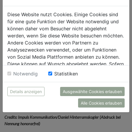
Diese Website nutzt Cookies. Einige Cookies sind
für eine gute Funktion der Website notwendig und
können daher vom Besucher nicht abgelehnt
werden, wenn Sie diese Website besuchen möchten.
Andere Cookies werden von Partnern zu
Analysezwecken verwendet, oder um Funktionen
von Sozial Media Plattformen anbieten zu können.
Diese können auf Wunsch abgelehnt werden. Sofern
sie unsere Webseite weiter nutzen, geben Sie
Notwendig
Statistiken
Einwilligung zu unseren Cookies.
Hoval und Impuls Kommunikation: Gemeinsam zu einem neuen Level
bei Content.
Details anzeigen
Ausgewählte Cookies erlauben
V.l.n.r.: Barbara Lamb (GF Impuls Kommunikation), Christina Thiele
(Leitung Marketing und Kommunikation Hoval) und Irina
Alle Cookies erlauben
Haas
(Kundenberaterin Impuls Kommunikation)
Credits: Impuls Kommunikation/Daniel Hinterramskogler (Abdruck bei
Nennung honorarfrei)