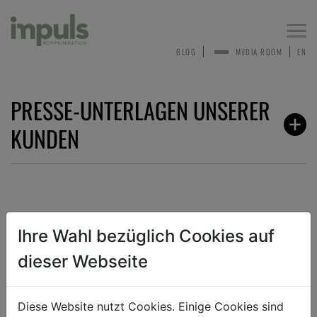
Togg
navi
BLOG
MEDIA ROOM
EN
PRESSE-UNTERLAGEN UNSERER
KUNDEN
ZURÜCK
Ihre Wahl bezüglich Cookies auf
dieser Webseite
TEXT
BILD
DOKUMENT
Diese Website nutzt Cookies. Einige Cookies sind