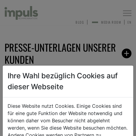
Togg
navi
BLOG
MEDIA ROOM
EN
PRESSE-UNTERLAGEN UNSERER
KUNDEN
Ihre Wahl bezüglich Cookies auf
dieser Webseite
ZURÜCK
Diese Website nutzt Cookies. Einige Cookies sind
für eine gute Funktion der Website notwendig und
ANMELDEN ZUM PRESSEVERTEILER
können daher vom Besucher nicht abgelehnt
werden, wenn Sie diese Website besuchen möchten.
Andere Cookies werden von Partnern zu
Sehr gerne nehmen wir dich in unseren