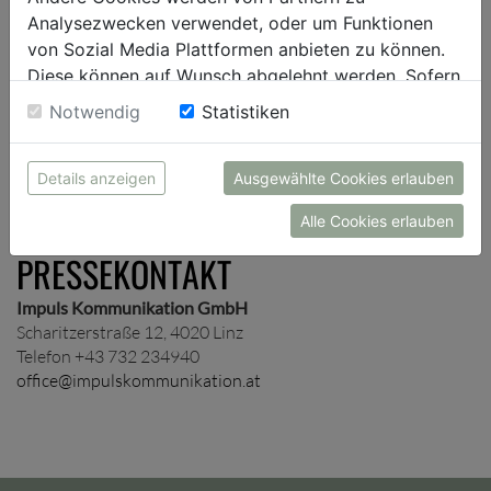
Presseverteiler auf und schicken dir je nach Wunsch
Analysezwecken verwendet, oder um Funktionen
unternehmens- und/oder themenspezifische
von Sozial Media Plattformen anbieten zu können.
Presseinformationen zu.
Diese können auf Wunsch abgelehnt werden. Sofern
sie unsere Webseite weiter nutzen, geben Sie
Notwendig
Statistiken
Einwilligung zu unseren Cookies.
ANMELDUNG
Details anzeigen
Ausgewählte Cookies erlauben
Alle Cookies erlauben
PRESSEKONTAKT
Impuls Kommunikation GmbH
Scharitzerstraße 12, 4020 Linz
Telefon +43 732 234940
office@impulskommunikation.at