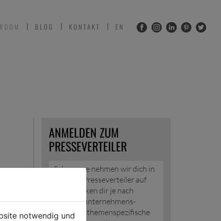
 ROOM
BLOG
KONTAKT
EN
ANMELDEN ZUM
PRESSEVERTEILER
Sehr gerne nehmen wir dich in
unseren Presseverteiler auf
und schicken dir je nach
Wunsch unternehmens-
und/oder themenspezifische
ebsite notwendig und