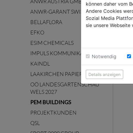
ANWR AUSTRIA GMBH
können daher vom Be
Andere Cookies werd
ANWR-GARANT SWISS AG
Sozial Media Plattf
BELLAFLORA
sie unsere Webseite 
EFKO
ESIM CHEMICALS
IMPULS KOMMUNIKATION
Notwendig
KAINDL
LAAKIRCHEN PAPIER
Details anzeigen
OÖ LANDESGARTENSCHAU
WELS 2027
PEM BUILDINGS
PROJEKTKUNDEN
QSL