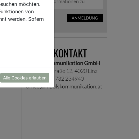
Presseinformationen zu.
esuchen möchten.
Funktionen von
ANMELDUNG
hnt werden. Sofern
PRESSEKONTAKT
Impuls Kommunikation GmbH
Scharitzerstraße 12, 4020 Linz
Alle Cookies erlauben
Telefon +43 732 234940
office@impulskommunikation.at