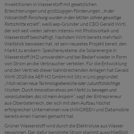
Investitionen in Wasserstoff mit gesetzlichen
Erleichterungen und großzügigen Förderungen.
„In der
Wasserstoff-Forschung wurden in den letzten Jahren gewaltige
Fortschritte erzielt“
, weiß aep-Gründer und CEO Gerald Wirtl,
der sich seit vielen Jahren intensiv mit Photovoltaik und
Wasserstoff beschäftigt. Nachdem Wirtl bereits mehrfach
Weitblick bewiesen hat, ist sein neuestes Projekt bereit, den
Markt zu erobern: Speichersysteme, die Solarenergie in
Wasserstoff (H2) umwandeln und bei Bedarf wieder in Form
von Strom an die Verbraucher verteilen. Für die Entwicklung
und den Vertrieb dieser bahnbrechenden Anlagen hat Gerald
Wirtl 2018 die AEP H2 GmbH mit Sitz in Linz gegründet.
„Mich reizen neue Technologiebereiche oder zukunftsträchtige
Nischen. Durch Innovation etwas am Markt zu bewegen und
voranzutreiben, das ist mein Ansporn“
, sagt der Entrepreneur
aus Oberösterreich, der sich mit dem Aufbau höchst
erfolgreicher Unternehmen wie chilliGREEN und Datamobile
bereits einen Namen gemacht hat.
Grüner Wasserstoff wird durch die Elektrolyse aus Wasser
gewonnen. Der dafür benötigte Strom stammt ausschließlich