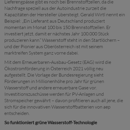
Lieferengpässe gibt es noch bei Brennstoffzellen, da die
Nachfrage speziell aus der Autoindustrie zurzeit die
Kapazitäten der Hersteller übersteigt. Gerald Wirtl nennt ein
Beispiel: „Ein Lieferant aus Deutschland produziert
momentan im Monat 100 bis 150 Brennstoffzellen. Er
investiert jetzt, damit er nächstes Jahr 100.000 Stück
produzieren kann.“ Wasserstoff steht in den Startlöchern –
und der Pionier aus Oberösterreich ist mit seinem
marktreifen System ganz vorne dabei.
Mit dem Erneuerbaren-Ausbau-Gesetz (EAG) wird die
Ökostromförderung in Österreich 2021 völlig neu
aufgestellt. Die Vorlage der Bundesregierung sieht
Förderungen in Millionenhöhe pro Jahr für grünen
Wasserstoff und andere erneuerbare Gase vor.
Investitionszuschüsse werden für PV-Anlagen und
Stromspeicher gewährt – davon profitieren auch all jene, die
sich für die innovativen Wasserstoffbatterien von aep
entscheiden.
So funktioniert grüne Wasserstoff-Technologie