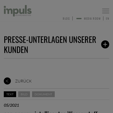
Togg
navi
BLOG
MEDIA ROOM
EN
PRESSE-UNTERLAGEN UNSERER
KUNDEN
ZURÜCK
TEXT
BILD
DOKUMENT
05/2021