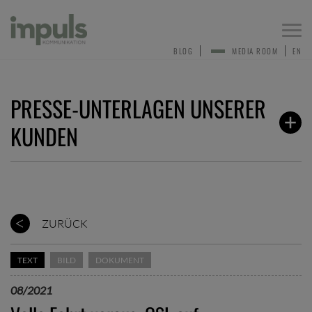
Togg
navi
BLOG
MEDIA ROOM
EN
PRESSE-UNTERLAGEN UNSERER
KUNDEN
ZURÜCK
TEXT
BILD
DOKUMENT
08/2021