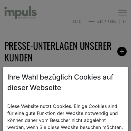
Togg
navi
BLOG
MEDIA ROOM
EN
PRESSE-UNTERLAGEN UNSERER
KUNDEN
Ihre Wahl bezüglich Cookies auf
dieser Webseite
ZURÜCK
Diese Website nutzt Cookies. Einige Cookies sind
TEXT
BILD
DOKUMENT
für eine gute Funktion der Website notwendig und
können daher vom Besucher nicht abgelehnt
werden, wenn Sie diese Website besuchen möchten.