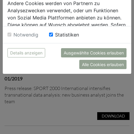
Andere Cookies werden von Partnern zu
Analysezwecken verwendet, oder um Funktionen
von Sozial Media Plattformen anbieten zu können.
Diese können auf Wunsch abgelehnt werden. Sofern
sie unsere Webseite weiter nutzen, geben Sie
Notwendig
Statistiken
Einwilligung zu unseren Cookies.
Details anzeigen
Ausgewählte Cookies erlauben
Alle Cookies erlauben
01/2019
Press release: SPORT 2000 International intensifies
transnational data analysis: new business analyst joins the
team
DOWNLOAD