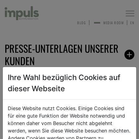
Togg
navi
BLOG
MEDIA ROOM
EN
PRESSE-UNTERLAGEN UNSERER
KUNDEN
Ihre Wahl bezüglich Cookies auf
dieser Webseite
ZURÜCK
Diese Website nutzt Cookies. Einige Cookies sind
für eine gute Funktion der Website notwendig und
TEXT
BILD
DOKUMENT
können daher vom Besucher nicht abgelehnt
werden, wenn Sie diese Website besuchen möchten.
Andere Cookies werden von Partnern zu