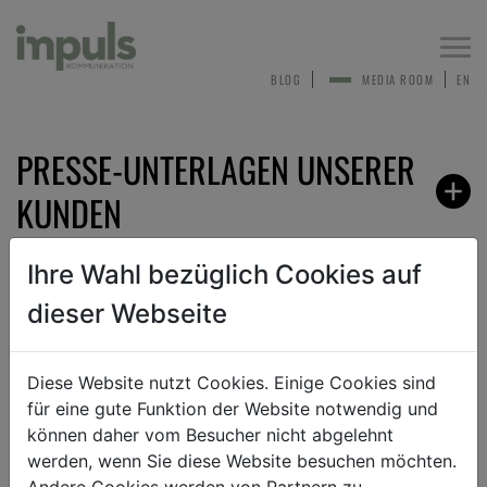
Togg
navi
BLOG
MEDIA ROOM
EN
PRESSE-UNTERLAGEN UNSERER
KUNDEN
Ihre Wahl bezüglich Cookies auf
dieser Webseite
ZURÜCK
Diese Website nutzt Cookies. Einige Cookies sind
für eine gute Funktion der Website notwendig und
TEXT
BILD
DOKUMENT
können daher vom Besucher nicht abgelehnt
werden, wenn Sie diese Website besuchen möchten.
Andere Cookies werden von Partnern zu