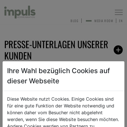
Togg
navi
BLOG
MEDIA ROOM
EN
PRESSE-UNTERLAGEN UNSERER
KUNDEN
Ihre Wahl bezüglich Cookies auf
dieser Webseite
ZURÜCK
Diese Website nutzt Cookies. Einige Cookies sind
für eine gute Funktion der Website notwendig und
TEXT
BILD
DOKUMENT
können daher vom Besucher nicht abgelehnt
werden, wenn Sie diese Website besuchen möchten.
Andere Cookies werden von Partnern zu