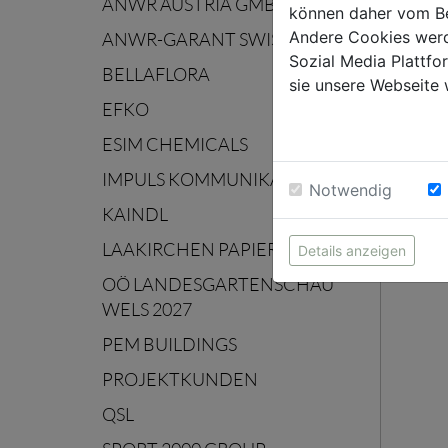
ANWR AUSTRIA GMBH
können daher vom Be
Andere Cookies werd
ANWR-GARANT SWISS AG
Sozial Media Plattf
BELLAFLORA
sie unsere Webseite 
EFKO
ESIM CHEMICALS
IMPULS KOMMUNIKATION
Notwendig
KAINDL
LAAKIRCHEN PAPIER
Details anzeigen
OÖ LANDESGARTENSCHAU
WELS 2027
PEM BUILDINGS
PROJEKTKUNDEN
QSL