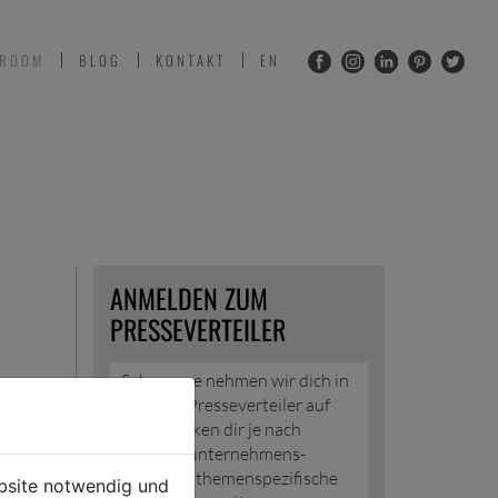
 ROOM
BLOG
KONTAKT
EN
ANMELDEN ZUM
PRESSEVERTEILER
Sehr gerne nehmen wir dich in
unseren Presseverteiler auf
und schicken dir je nach
Wunsch unternehmens-
und/oder themenspezifische
ebsite notwendig und