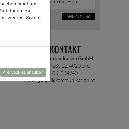
Presseinformationen zu.
esuchen möchten.
Funktionen von
ANMELDUNG
hnt werden. Sofern
PRESSEKONTAKT
Impuls Kommunikation GmbH
Scharitzerstraße 12, 4020 Linz
Alle Cookies erlauben
Telefon +43 732 234940
office@impulskommunikation.at