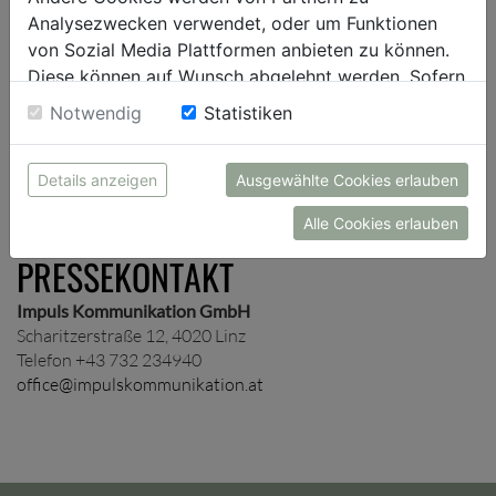
Presseverteiler auf und schicken dir je nach Wunsch
Analysezwecken verwendet, oder um Funktionen
unternehmens- und/oder themenspezifische
von Sozial Media Plattformen anbieten zu können.
Presseinformationen zu.
Diese können auf Wunsch abgelehnt werden. Sofern
sie unsere Webseite weiter nutzen, geben Sie
Notwendig
Statistiken
Einwilligung zu unseren Cookies.
ANMELDUNG
Details anzeigen
Ausgewählte Cookies erlauben
Alle Cookies erlauben
PRESSEKONTAKT
Impuls Kommunikation GmbH
Scharitzerstraße 12, 4020 Linz
Telefon +43 732 234940
office@impulskommunikation.at