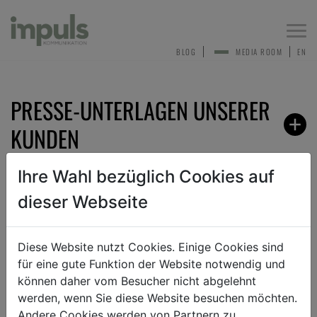
Togg
navi
BLOG
MEDIA ROOM
EN
PRESSE-UNTERLAGEN UNSERER
KUNDEN
Ihre Wahl bezüglich Cookies auf
dieser Webseite
ZURÜCK
Diese Website nutzt Cookies. Einige Cookies sind
für eine gute Funktion der Website notwendig und
ANMELDEN ZUM PRESSEVERTEILER
können daher vom Besucher nicht abgelehnt
werden, wenn Sie diese Website besuchen möchten.
Andere Cookies werden von Partnern zu
Sehr gerne nehmen wir dich in unseren