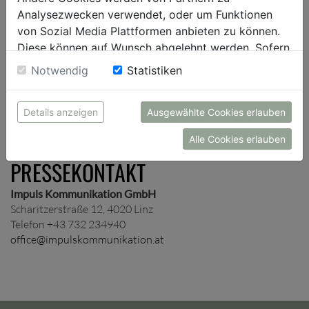
Presseverteiler auf und schicken dir je nach Wunsch
Analysezwecken verwendet, oder um Funktionen
unternehmens- und/oder themenspezifische
von Sozial Media Plattformen anbieten zu können.
Presseinformationen zu.
Diese können auf Wunsch abgelehnt werden. Sofern
sie unsere Webseite weiter nutzen, geben Sie
Notwendig
Statistiken
Einwilligung zu unseren Cookies.
ANMELDUNG
Details anzeigen
Ausgewählte Cookies erlauben
Alle Cookies erlauben
PRESSEKONTAKT
Impuls Kommunikation GmbH
Scharitzerstraße 12, 4020 Linz
Telefon +43 732 234940
office@impulskommunikation.at