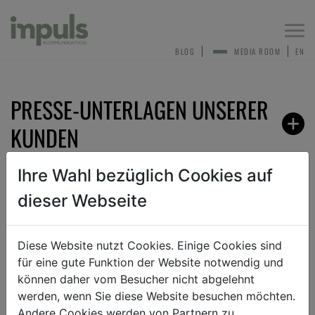
Togg
navi
BLOG
MEDIA ROOM
EN
PRESSE-UNTERLAGEN UNSERER
KUNDEN
Ihre Wahl bezüglich Cookies auf
dieser Webseite
ZURÜCK
Diese Website nutzt Cookies. Einige Cookies sind
für eine gute Funktion der Website notwendig und
ANMELDEN ZUM PRESSEVERTEILER
können daher vom Besucher nicht abgelehnt
werden, wenn Sie diese Website besuchen möchten.
Andere Cookies werden von Partnern zu
Sehr gerne nehmen wir dich in unseren