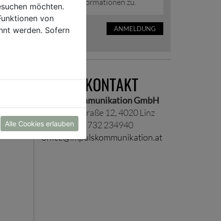
Presseinformationen zu.
esuchen möchten.
Funktionen von
ANMELDUNG
hnt werden. Sofern
PRESSEKONTAKT
Impuls Kommunikation GmbH
Scharitzerstraße 12, 4020 Linz
Alle Cookies erlauben
Telefon +43 732 234940
office@impulskommunikation.at