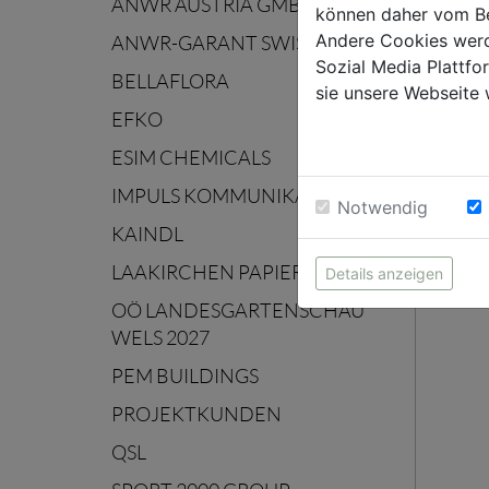
ANWR AUSTRIA GMBH
können daher vom Be
Andere Cookies werd
ANWR-GARANT SWISS AG
Sozial Media Plattf
BELLAFLORA
sie unsere Webseite 
EFKO
ESIM CHEMICALS
IMPULS KOMMUNIKATION
Notwendig
KAINDL
LAAKIRCHEN PAPIER
Details anzeigen
OÖ LANDESGARTENSCHAU
WELS 2027
PEM BUILDINGS
PROJEKTKUNDEN
QSL