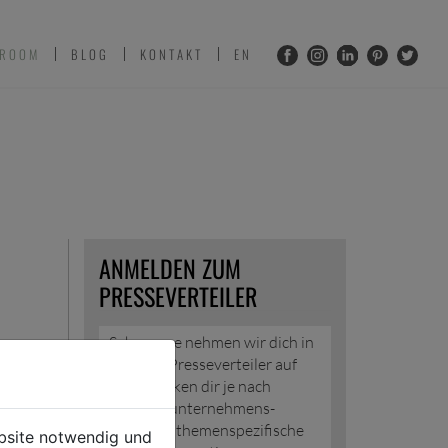
 ROOM
BLOG
KONTAKT
EN
ANMELDEN ZUM
PRESSEVERTEILER
Sehr gerne nehmen wir dich in
unseren Presseverteiler auf
und schicken dir je nach
Wunsch unternehmens-
und/oder themenspezifische
ebsite notwendig und