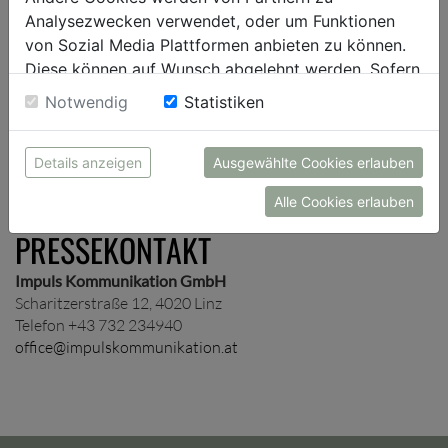
Presseverteiler auf und schicken dir je nach Wunsch
Analysezwecken verwendet, oder um Funktionen
unternehmens- und/oder themenspezifische
von Sozial Media Plattformen anbieten zu können.
Presseinformationen zu.
Diese können auf Wunsch abgelehnt werden. Sofern
sie unsere Webseite weiter nutzen, geben Sie
Notwendig
Statistiken
Einwilligung zu unseren Cookies.
ANMELDUNG
Details anzeigen
Ausgewählte Cookies erlauben
Alle Cookies erlauben
PRESSEKONTAKT
Impuls Kommunikation GmbH
Scharitzerstraße 12, 4020 Linz
Telefon +43 732 234940
office@impulskommunikation.at