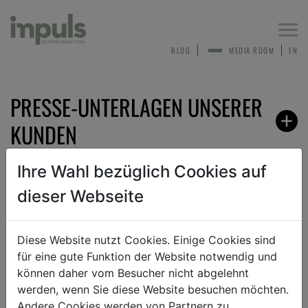
Togg
navi
BLOG
MEDIA ROOM
EN
PRESSE-UNTERLAGEN UNSERER
KUNDEN
Ihre Wahl bezüglich Cookies auf
dieser Webseite
ZURÜCK
Diese Website nutzt Cookies. Einige Cookies sind
für eine gute Funktion der Website notwendig und
ANMELDEN ZUM PRESSEVERTEILER
können daher vom Besucher nicht abgelehnt
werden, wenn Sie diese Website besuchen möchten.
Andere Cookies werden von Partnern zu
Sehr gerne nehmen wir dich in unseren