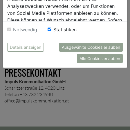
Presseverteiler auf und schicken dir je nach Wunsch
Analysezwecken verwendet, oder um Funktionen
unternehmens- und/oder themenspezifische
von Sozial Media Plattformen anbieten zu können.
Presseinformationen zu.
Diese können auf Wunsch abgelehnt werden. Sofern
sie unsere Webseite weiter nutzen, geben Sie
Notwendig
Statistiken
Einwilligung zu unseren Cookies.
ANMELDUNG
Details anzeigen
Ausgewählte Cookies erlauben
Alle Cookies erlauben
PRESSEKONTAKT
Impuls Kommunikation GmbH
Scharitzerstraße 12, 4020 Linz
Telefon +43 732 234940
office@impulskommunikation.at