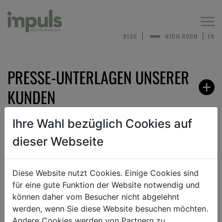
Togg
navi
BLOG
MEDIA ROOM
EN
PRESSE-UNTERLAGEN UNSERER
KUNDEN
Ihre Wahl bezüglich Cookies auf
dieser Webseite
ZURÜCK
Diese Website nutzt Cookies. Einige Cookies sind
für eine gute Funktion der Website notwendig und
ANMELDEN ZUM PRESSEVERTEILER
können daher vom Besucher nicht abgelehnt
werden, wenn Sie diese Website besuchen möchten.
Andere Cookies werden von Partnern zu
Sehr gerne nehmen wir dich in unseren