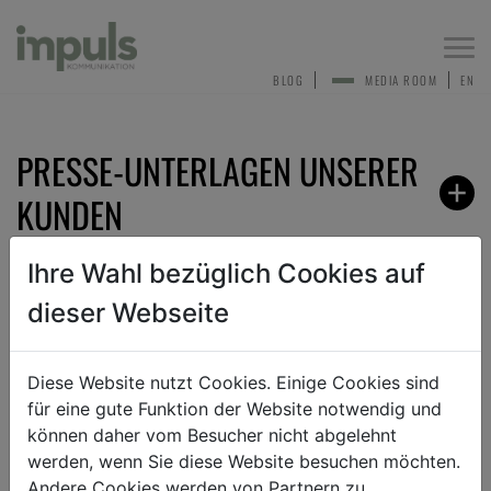
Togg
navi
BLOG
MEDIA ROOM
EN
PRESSE-UNTERLAGEN UNSERER
KUNDEN
Ihre Wahl bezüglich Cookies auf
dieser Webseite
ZURÜCK
Diese Website nutzt Cookies. Einige Cookies sind
für eine gute Funktion der Website notwendig und
ANMELDEN ZUM PRESSEVERTEILER
können daher vom Besucher nicht abgelehnt
werden, wenn Sie diese Website besuchen möchten.
Andere Cookies werden von Partnern zu
Sehr gerne nehmen wir dich in unseren