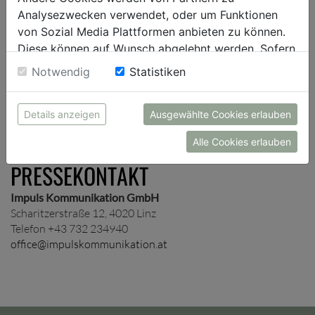
Presseverteiler auf und schicken dir je nach Wunsch
Analysezwecken verwendet, oder um Funktionen
unternehmens- und/oder themenspezifische
von Sozial Media Plattformen anbieten zu können.
Presseinformationen zu.
Diese können auf Wunsch abgelehnt werden. Sofern
sie unsere Webseite weiter nutzen, geben Sie
Notwendig
Statistiken
Einwilligung zu unseren Cookies.
ANMELDUNG
Details anzeigen
Ausgewählte Cookies erlauben
Alle Cookies erlauben
PRESSEKONTAKT
Impuls Kommunikation GmbH
Scharitzerstraße 12, 4020 Linz
Telefon +43 732 234940
office@impulskommunikation.at