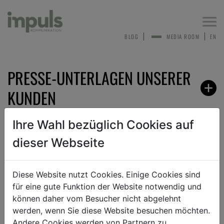
Togg
navi
BLOG
MEDIA ROOM
EN
PRESSE-UNTERLAGEN UNSERER
KUNDEN
Ihre Wahl bezüglich Cookies auf
dieser Webseite
ZURÜCK
Diese Website nutzt Cookies. Einige Cookies sind
für eine gute Funktion der Website notwendig und
ANMELDEN ZUM PRESSEVERTEILER
können daher vom Besucher nicht abgelehnt
werden, wenn Sie diese Website besuchen möchten.
Andere Cookies werden von Partnern zu
Sehr gerne nehmen wir dich in unseren