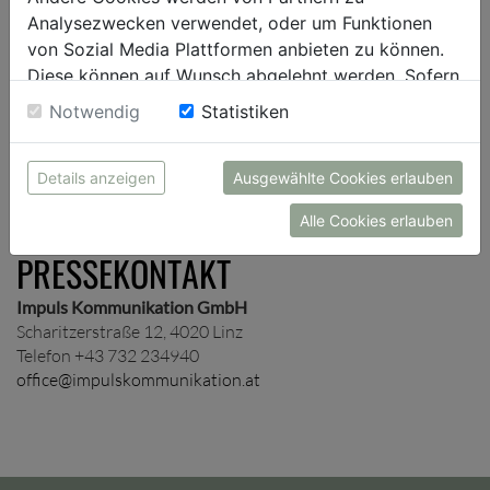
Presseverteiler auf und schicken dir je nach Wunsch
Analysezwecken verwendet, oder um Funktionen
unternehmens- und/oder themenspezifische
von Sozial Media Plattformen anbieten zu können.
Presseinformationen zu.
Diese können auf Wunsch abgelehnt werden. Sofern
sie unsere Webseite weiter nutzen, geben Sie
Notwendig
Statistiken
Einwilligung zu unseren Cookies.
ANMELDUNG
Details anzeigen
Ausgewählte Cookies erlauben
Alle Cookies erlauben
PRESSEKONTAKT
Impuls Kommunikation GmbH
Scharitzerstraße 12, 4020 Linz
Telefon +43 732 234940
office@impulskommunikation.at