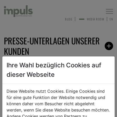
Togg
navi
BLOG
MEDIA ROOM
EN
PRESSE-UNTERLAGEN UNSERER
KUNDEN
Ihre Wahl bezüglich Cookies auf
dieser Webseite
ZURÜCK
Diese Website nutzt Cookies. Einige Cookies sind
für eine gute Funktion der Website notwendig und
ANMELDEN ZUM PRESSEVERTEILER
können daher vom Besucher nicht abgelehnt
werden, wenn Sie diese Website besuchen möchten.
Andere Cookies werden von Partnern zu
Sehr gerne nehmen wir dich in unseren