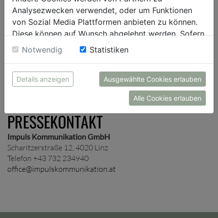
Presseverteiler auf und schicken dir je nach Wunsch
Analysezwecken verwendet, oder um Funktionen
unternehmens- und/oder themenspezifische
von Sozial Media Plattformen anbieten zu können.
Presseinformationen zu.
Diese können auf Wunsch abgelehnt werden. Sofern
sie unsere Webseite weiter nutzen, geben Sie
Notwendig
Statistiken
Einwilligung zu unseren Cookies.
ANMELDUNG
Details anzeigen
Ausgewählte Cookies erlauben
Alle Cookies erlauben
PRESSEKONTAKT
Impuls Kommunikation GmbH
Scharitzerstraße 12, 4020 Linz
Telefon +43 732 234940
office@impulskommunikation.at