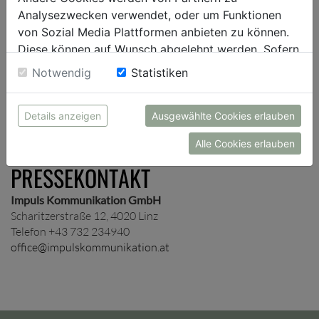
Presseverteiler auf und schicken dir je nach Wunsch
Analysezwecken verwendet, oder um Funktionen
unternehmens- und/oder themenspezifische
von Sozial Media Plattformen anbieten zu können.
Presseinformationen zu.
Diese können auf Wunsch abgelehnt werden. Sofern
sie unsere Webseite weiter nutzen, geben Sie
Notwendig
Statistiken
Einwilligung zu unseren Cookies.
ANMELDUNG
Details anzeigen
Ausgewählte Cookies erlauben
Alle Cookies erlauben
PRESSEKONTAKT
Impuls Kommunikation GmbH
Scharitzerstraße 12, 4020 Linz
Telefon +43 732 234940
office@impulskommunikation.at