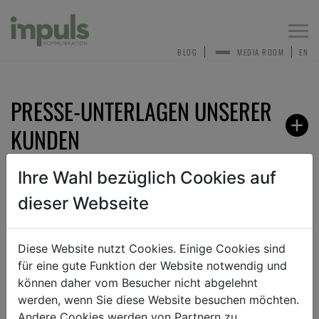
Togg
navi
BLOG
MEDIA ROOM
EN
PRESSE-UNTERLAGEN UNSERER
KUNDEN
Ihre Wahl bezüglich Cookies auf
dieser Webseite
ZURÜCK
Diese Website nutzt Cookies. Einige Cookies sind
für eine gute Funktion der Website notwendig und
ANMELDEN ZUM PRESSEVERTEILER
können daher vom Besucher nicht abgelehnt
werden, wenn Sie diese Website besuchen möchten.
Andere Cookies werden von Partnern zu
Sehr gerne nehmen wir dich in unseren