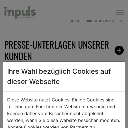
Togg
navi
BLOG
MEDIA ROOM
EN
PRESSE-UNTERLAGEN UNSERER
KUNDEN
Ihre Wahl bezüglich Cookies auf
dieser Webseite
ZURÜCK
Diese Website nutzt Cookies. Einige Cookies sind
für eine gute Funktion der Website notwendig und
ANMELDEN ZUM PRESSEVERTEILER
können daher vom Besucher nicht abgelehnt
werden, wenn Sie diese Website besuchen möchten.
Andere Cookies werden von Partnern zu
Sehr gerne nehmen wir dich in unseren