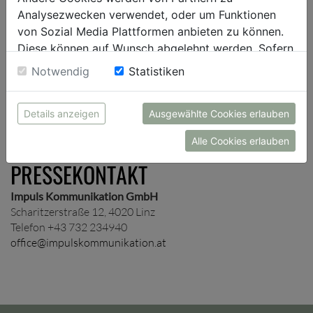
Presseverteiler auf und schicken dir je nach Wunsch
Analysezwecken verwendet, oder um Funktionen
unternehmens- und/oder themenspezifische
von Sozial Media Plattformen anbieten zu können.
Presseinformationen zu.
Diese können auf Wunsch abgelehnt werden. Sofern
sie unsere Webseite weiter nutzen, geben Sie
Notwendig
Statistiken
Einwilligung zu unseren Cookies.
ANMELDUNG
Details anzeigen
Ausgewählte Cookies erlauben
Alle Cookies erlauben
PRESSEKONTAKT
Impuls Kommunikation GmbH
Scharitzerstraße 12, 4020 Linz
Telefon +43 732 234940
office@impulskommunikation.at