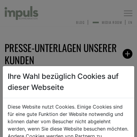
Togg
navi
BLOG
MEDIA ROOM
EN
PRESSE-UNTERLAGEN UNSERER
KUNDEN
Ihre Wahl bezüglich Cookies auf
dieser Webseite
ZURÜCK
Diese Website nutzt Cookies. Einige Cookies sind
für eine gute Funktion der Website notwendig und
ANMELDEN ZUM PRESSEVERTEILER
können daher vom Besucher nicht abgelehnt
werden, wenn Sie diese Website besuchen möchten.
Andere Cookies werden von Partnern zu
Sehr gerne nehmen wir dich in unseren