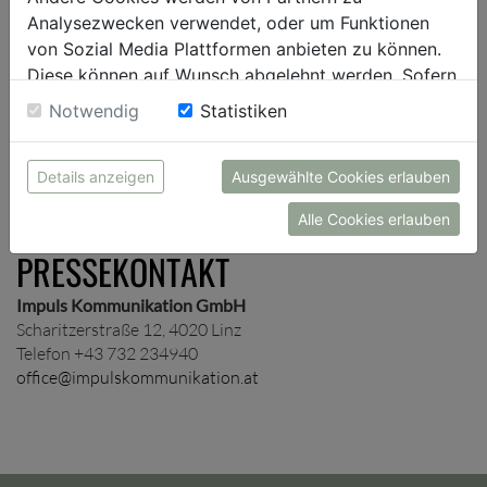
Presseverteiler auf und schicken dir je nach Wunsch
Analysezwecken verwendet, oder um Funktionen
unternehmens- und/oder themenspezifische
von Sozial Media Plattformen anbieten zu können.
Presseinformationen zu.
Diese können auf Wunsch abgelehnt werden. Sofern
sie unsere Webseite weiter nutzen, geben Sie
Notwendig
Statistiken
Einwilligung zu unseren Cookies.
ANMELDUNG
Details anzeigen
Ausgewählte Cookies erlauben
Alle Cookies erlauben
PRESSEKONTAKT
Impuls Kommunikation GmbH
Scharitzerstraße 12, 4020 Linz
Telefon +43 732 234940
office@impulskommunikation.at