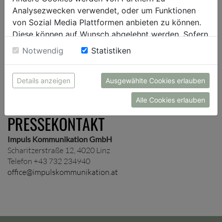
Presseverteiler auf und schicken dir je nach Wunsch
Analysezwecken verwendet, oder um Funktionen
unternehmens- und/oder themenspezifische
von Sozial Media Plattformen anbieten zu können.
Presseinformationen zu.
Diese können auf Wunsch abgelehnt werden. Sofern
sie unsere Webseite weiter nutzen, geben Sie
Notwendig
Statistiken
Einwilligung zu unseren Cookies.
ANMELDUNG
Details anzeigen
Ausgewählte Cookies erlauben
Alle Cookies erlauben
PRESSEKONTAKT
Impuls Kommunikation GmbH
Scharitzerstraße 12, 4020 Linz
Telefon +43 732 234940
office@impulskommunikation.at