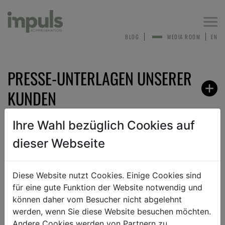
Togg
navi
BLOG
MEDIA ROOM
EN
PRESSE-UNTERLAGEN UNSERER
KUNDEN
Ihre Wahl bezüglich Cookies auf
dieser Webseite
ZURÜCK
Diese Website nutzt Cookies. Einige Cookies sind
für eine gute Funktion der Website notwendig und
ANMELDEN ZUM PRESSEVERTEILER
können daher vom Besucher nicht abgelehnt
werden, wenn Sie diese Website besuchen möchten.
Andere Cookies werden von Partnern zu
Sehr gerne nehmen wir dich in unseren