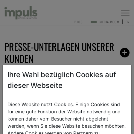
Togg
navi
BLOG
MEDIA ROOM
EN
PRESSE-UNTERLAGEN UNSERER
KUNDEN
Ihre Wahl bezüglich Cookies auf
dieser Webseite
ZURÜCK
Diese Website nutzt Cookies. Einige Cookies sind
für eine gute Funktion der Website notwendig und
ANMELDEN ZUM PRESSEVERTEILER
können daher vom Besucher nicht abgelehnt
werden, wenn Sie diese Website besuchen möchten.
Andere Cookies werden von Partnern zu
Sehr gerne nehmen wir dich in unseren