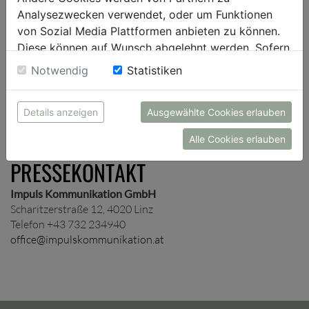
Presseverteiler auf und schicken dir je nach Wunsch
Analysezwecken verwendet, oder um Funktionen
unternehmens- und/oder themenspezifische
von Sozial Media Plattformen anbieten zu können.
Presseinformationen zu.
Diese können auf Wunsch abgelehnt werden. Sofern
sie unsere Webseite weiter nutzen, geben Sie
Notwendig
Statistiken
Einwilligung zu unseren Cookies.
ANMELDUNG
Details anzeigen
Ausgewählte Cookies erlauben
Alle Cookies erlauben
PRESSEKONTAKT
Impuls Kommunikation GmbH
Scharitzerstraße 12, 4020 Linz
Telefon +43 732 234940
office@impulskommunikation.at