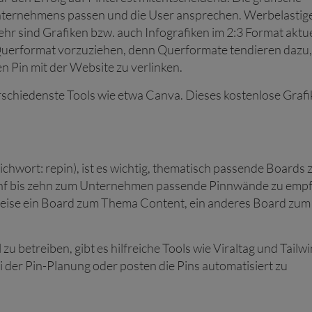
ternehmens passen und die User ansprechen. Werbelastig
r sind Grafiken bzw. auch Infografiken im 2:3 Format aktue
Querformat vorzuziehen, denn Querformate tendieren dazu,
n Pin mit der Website zu verlinken.
erschiedenste Tools wie etwa Canva. Dieses kostenlose Grafi
chwort: repin), ist es wichtig, thematisch passende Boards 
fünf bis zehn zum Unternehmen passende Pinnwände zu empf
eise ein Board zum Thema Content, ein anderes Board zum
u betreiben, gibt es hilfreiche Tools wie Viraltag und Tailwi
i der Pin-Planung oder posten die Pins automatisiert zu