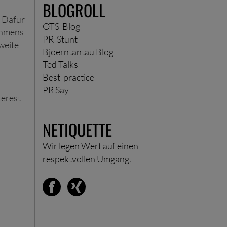
BLOGROLL
. Dafür
OTS-Blog
nehmens
PR-Stunt
weite
Bjoerntantau Blog
Ted Talks
Best-practice
PR Say
terest
NETIQUETTE
Wir legen Wert auf einen
respektvollen Umgang.