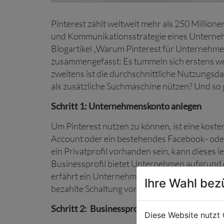
Pinterest zählt weltweit mehr als 250 Millione
und Kommunikationsstrategie eines Unternehm
Blogartikel „Warum Pinterest für Unternehmen 
zusammengefasst: Es tummeln sich erstens w
zweitens ist die durchschnittliche Nutzungsda
als zusätzliche Suchmaschine nützen? Und so g
Schritt 1: Unternehmenskonto anlegen
Um Pinterest nutzen zu können, ist eine kost
Account oder ein bestehendes Facebook- oder
ein Privatprofil vorhanden sein, kann dieses
Businessprofil bietet Unternehmen aufgrund d
erfährt ein Unternehmen schnell und aufschlussr
Ihre Wahl bez
bezahlte Schaltung von Anzeigen, den sogenan
Schritt 2: Businessprofil SEO-optimiert einr
Diese Website nutzt 