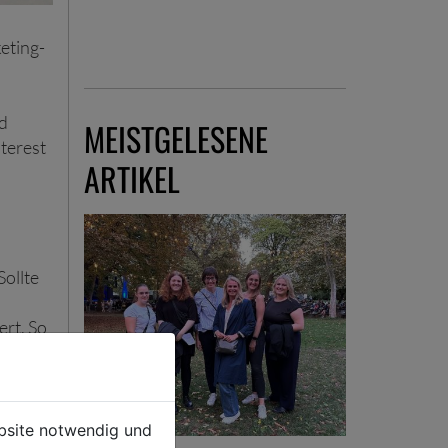
keting-
d
MEISTGELESENE
nterest
ARTIKEL
ollte
ert. So
t die
ebsite notwendig und