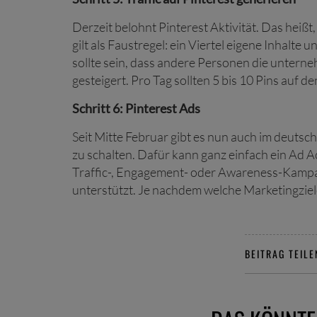
Derzeit belohnt Pinterest Aktivität. Das heiß
gilt als Faustregel: ein Viertel eigene Inhalte
sollte sein, dass andere Personen die untern
gesteigert. Pro Tag sollten 5 bis 10 Pins auf
Schritt 6: Pinterest Ads
Seit Mitte Februar gibt es nun auch im deutsc
zu schalten. Dafür kann ganz einfach ein Ad 
Traffic-, Engagement- oder Awareness-Kampa
unterstützt. Je nachdem welche Marketingziel
BEITRAG TEILE