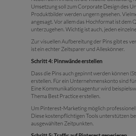
Umsetzung soll zum Corporate Design des Un
Produktbilder werden ungern gesehen. Vielmeh
angesagt. Vor allem das Hochformat ist dem 
unterzugehen. Wichtig ist auch, jeden einzelne
Zur visuellen Aufbereitung der Pins gibt es v
ist ein echter Zeitsparer und Alleskönner.
Schritt 4: Pinnwände erstellen
Dass die Pins auch gepinnt werden können (Sti
erstellen. Für ein Unternehmenskonto sind 
Eine Kommunikationsagentur wird beispielsw
Thema Best Practice erstellen.
Um Pinterest-Marketing möglich professionell z
Diese kostenpflichtigen Tools unterstützen be
ausgewählten Zeitpunkten.
Schritt 5: Traffic auf Pinterest generieren