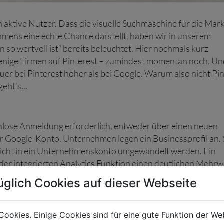
n aktive Nutzer. Dass die visuelle Suchmaschine für die Mar
ens eine echte Chance darstellt, haben wir in unserem
so wertvoll ist“ bereits beleuchtet. Hier nochmals kurz
enige Firmen auf Pinterest – zumindest momentan noch. Un
uer bei Pinterest höher als bei Google. Warum also nicht Pi
eht’s...
enlose Anmeldung erforderlich, entweder über einen neuen
 Google-Konto. Unternehmen legen ein Businessprofil an. S
 leicht in ein Unternehmenskonto umgewandelt werden. Ein
er integrierten Analytics Funktion einen deutlichen Mehrw
eich, wie erfolgreich die Pinterest-Strategie ist. Weiters is
üglich Cookies auf dieser Webseite
nten Pinterest Ads, möglich.
ichten
Cookies. Einige Cookies sind für eine gute Funktion der W