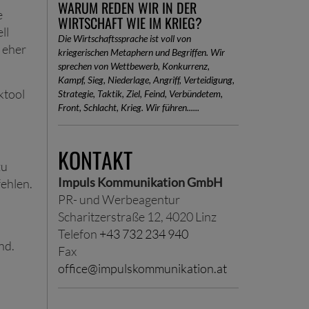
WARUM REDEN WIR IN DER
e
WIRTSCHAFT WIE IM KRIEG?
ll
Die Wirtschaftssprache ist voll von
 eher
kriegerischen Metaphern und Begriffen. Wir
sprechen von Wettbewerb, Konkurrenz,
Kampf, Sieg, Niederlage, Angriff, Verteidigung,
ktool
Strategie, Taktik, Ziel, Feind, Verbündetem,
Front, Schlacht, Krieg. Wir führen......
KONTAKT
zu
Impuls Kommunikation GmbH
ehlen.
PR- und Werbeagentur
Scharitzerstraße 12, 4020 Linz
Telefon
+43 732 234 940
nd.
Fax
office@impulskommunikation.at