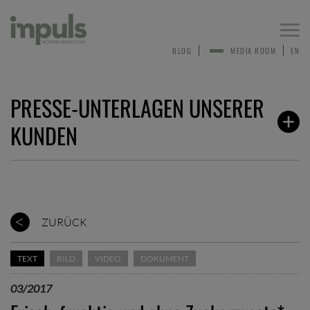
Togg
navi
BLOG
MEDIA ROOM
EN
PRESSE-UNTERLAGEN UNSERER
KUNDEN
ZURÜCK
TEXT
BILD
VIDEO
DOKUMENT
03/2017