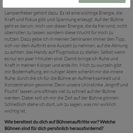
Tipps, damit gut umzugehen?
Lampenfieber gehört dazu. Es ist eine wichtige Energie, die
Kraft und Fokus gibt und Spannung erzeugt. Auf der Bühne
geht es darum, mich von dieser Energie, die da frei wird, nicht
überrollen zu lassen, sondern diese Wucht für mich zu
nutzen. Dazu gebe ich in meinen Seminaren immer den Tipp,
sich vor dem Auftritt eine Auszeit zu nehmen, auf die Atmung
zu achten, das Handy auf Flugmodus zu stellen. Selbst wenn
es nur ein paar Minuten sind. Damit bringe ich Ruhe und
Kraft in meinen Körper und erde ihn. Mich zu wurzeln gibt
mir Bodenhaftung, ein ruhiger Atem schenkt mir die innere
Ruhe, durch die ich für die Bühne an Aufmerksamkeit und
Konzentration gewinne. Denn unsere Urinstinke „Angriff und
Flucht“ lassen uns oftmals viel zu schnell auf der Bühne
werden. Dabei soll ich mir die Zeit auf der Bühne gönnen.
Schließlich stehe ich dort, um zu sagen, was mir wirklich
wichtig ist.
Wie bereitest du dich auf Bühnenauftritte vor? Welche
Bühnen sind für dich persönlich herausfordernd?