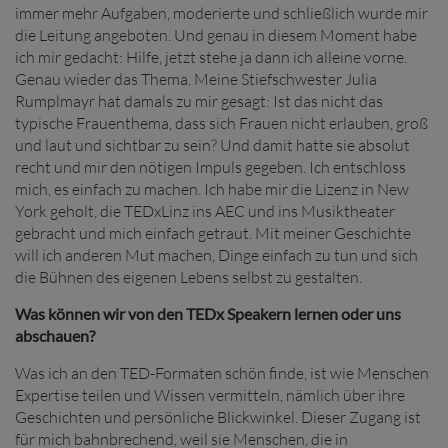
immer mehr Aufgaben, moderierte und schließlich wurde mir
die Leitung angeboten. Und genau in diesem Moment habe
ich mir gedacht: Hilfe, jetzt stehe ja dann ich alleine vorne.
Genau wieder das Thema. Meine Stiefschwester Julia
Rumplmayr hat damals zu mir gesagt: Ist das nicht das
typische Frauenthema, dass sich Frauen nicht erlauben, groß
und laut und sichtbar zu sein? Und damit hatte sie absolut
recht und mir den nötigen Impuls gegeben. Ich entschloss
mich, es einfach zu machen. Ich habe mir die Lizenz in New
York geholt, die TEDxLinz ins AEC und ins Musiktheater
gebracht und mich einfach getraut. Mit meiner Geschichte
will ich anderen Mut machen, Dinge einfach zu tun und sich
die Bühnen des eigenen Lebens selbst zu gestalten.
Was können wir von den TEDx Speakern lernen oder uns
abschauen?
Was ich an den TED-Formaten schön finde, ist wie Menschen
Expertise teilen und Wissen vermitteln, nämlich über ihre
Geschichten und persönliche Blickwinkel. Dieser Zugang ist
für mich bahnbrechend, weil sie Menschen, die in