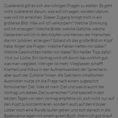
Zuallererst gilt es sich die richtigen Fragen zu stellen. Es geht
nicht zuallererst darum, was soll ich sagen, sondern darum,
was will ich erreichen. Dieser Zugang bringt mich in ein
größeres Bild: Was will ich verkörpern? Welche Stimmung
will ich erzeugen? Welche Bilder, welche Gefühle, welche
Gedanken will ich in den Köpfen und Herzen der Menschen,
die mir zuhören, erzeugen? Sobald ich das große Bild im Kopf
habe, folgen die Fragen: Welche Fakten helfen mir dabei?
Welche Geschichten helfen mir dabei? Ein heißer Tipp dafür:
Mut zur Lücke. Ein Vortrag wird oft durch das wirklich gut,
was man weglässt. Weniger ist mehr. Weglassen schafft
Klarheit und Fokus in der Aufmerksamkeit der Sprecherin,
aber auch der Zuhörer*innen. Als Sieb beim inhaltlichen
Ausmisten nutze ich die Frage nach einem zugespitzt
formulierten Ziel: Was ist mein Ziel und was braucht der
Vortrag, um dieses Ziel zu erreichen? Und speziell in den
letzten Tagen vor dem Vortrag empfehle ich, sich nicht nur auf
den Kopf zu konzentrieren, sondern auch auf den Körper.
Lieber noch eine Runde laufen gehen und sich danach in die
Badewanne legen mit einem guten Buch. Wenn ich gut drauf