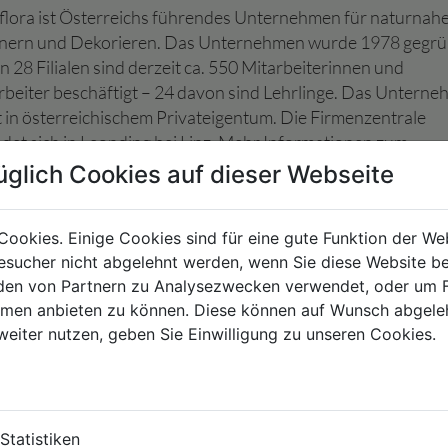
aflora ist Österreichs führendes Unternehmen für naturnah
nern und Dekorieren. Das Unternehmen wurde 1978 gegrü
n 28 Filialen sind derzeit ca. 550 Mitarbeiterinnen und
rbeiter beschäftigt – 24 davon sind Lehrlinge. Das Untern
t in österreichischem Privateigentum. Die Firmenzentrale
ndet sich in Leonding bei Linz. Mehr Informationen zum
rnehmen unter: www.bellaflora.at
üglich Cookies auf dieser Webseite
Cookies. Einige Cookies sind für eine gute Funktion der W
sucher nicht abgelehnt werden, wenn Sie diese Website b
en von Partnern zu Analysezwecken verwendet, oder um 
bellaflora.at
ormen anbieten zu können. Diese können auf Wunsch abgele
weiter nutzen, geben Sie Einwilligung zu unseren Cookies.
SSEAUSSENDUNGEN
Statistiken