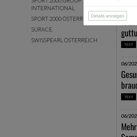
SPORT 2000 GROUP
INTERNATIONAL
07/202
Details anzeigen
SPORT 2000 ÖSTERREICH
Fris
SURACE
guttu
SWISSPEARL ÖSTERREICH
TEXT
06/202
Gesun
brauc
TEXT
06/202
Mehr 