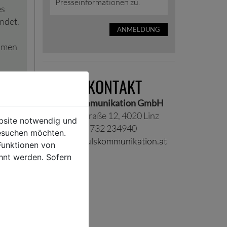
Presseinformationen zu.
es
ndet.
ANMELDUNG
ehmen
PRESSEKONTAKT
Impuls Kommunikation GmbH
Scharitzerstraße 12, 4020 Linz
ebsite notwendig und
Telefon +43 732 234940
esuchen möchten.
office@impulskommunikation.at
Funktionen von
hnt werden. Sofern