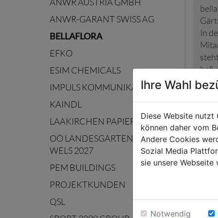
ANWR AUSTRIA GMBH
bell
ANWR-GARANT SWISS AG
Gärt
In de
BELLAFLORA
Mita
EFKO
steh
befi
ESIM CHEMICALS
Unte
Ihre Wahl bez
IMPULS KOMMUNIKATION
KAINDL
Diese Website nutzt 
LAAKIRCHEN PAPIER
können daher vom Be
OÖ LANDESGARTENSCHAU
Andere Cookies werd
www.
WELS 2027
Sozial Media Plattf
sie unsere Webseite 
PEM BUILDINGS
PROJEKTKUNDEN
QSL
PRE
Notwendig