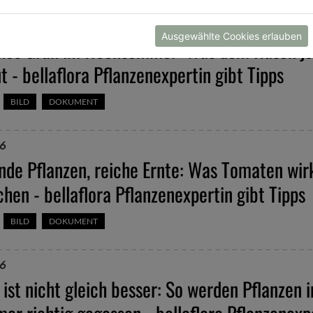
6
Ausgewählte Cookies erlauben
ches Grün im Hochsommer: Was dem Rasen je
t - bellaflora Pflanzenexpertin gibt Tipps
BILD
DOKUMENT
6
de Pflanzen, reiche Ernte: Was Tomaten wirk
hen - bellaflora Pflanzenexpertin gibt Tipps
BILD
DOKUMENT
6
ist nicht gleich besser: So werden Pflanzen 