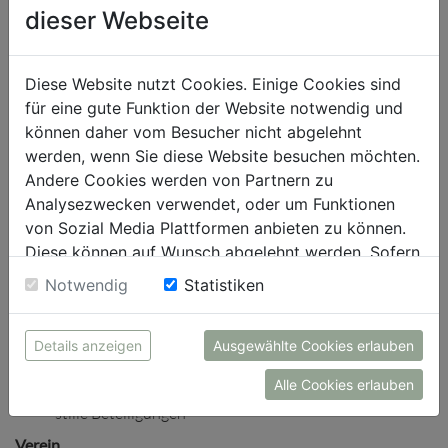
Firma, Sitz, Unternehmensgegenstand
dieser Webseite
„Blattlinie“: Grundlegende Richtung der Website
Geschäftsführender Gesellschafter
Beteiligungsverhältnisse inkl. Treuhandschaften und
Diese Website nutzt Cookies. Einige Cookies sind
stille Beteiligungen
für eine gute Funktion der Website notwendig und
GmbH
können daher vom Besucher nicht abgelehnt
werden, wenn Sie diese Website besuchen möchten.
Firma, Sitz, Unternehmensgegenstand
Andere Cookies werden von Partnern zu
„Blattlinie“: Grundlegende Richtung der Website
Analysezwecken verwendet, oder um Funktionen
Geschäftsführer und evtl. Mitglieder des Aufsichtsrats
von Sozial Media Plattformen anbieten zu können.
Beteiligungsverhältnisse inkl. Treuhandschaften und
Diese können auf Wunsch abgelehnt werden. Sofern
stille Beteiligungen
sie unsere Webseite weiter nutzen, geben Sie
Notwendig
Statistiken
AG
Einwilligung zu unseren Cookies.
Firma, Sitz, Unternehmensgegenstand
Details anzeigen
Ausgewählte Cookies erlauben
„Blattlinie“: Grundlegende Richtung der Website
Mitglieder des Vorstands und des Aufsichtsrats
Alle Cookies erlauben
Beteiligungsverhältnisse inkl. Treuhandschaften und
stille Beteiligungen
Verein