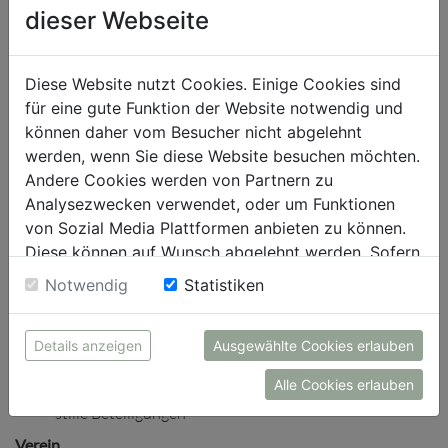
Firma, Sitz, Unternehmensgegenstand
dieser Webseite
„Blattlinie“: Grundlegende Richtung der Website
Geschäftsführender Gesellschafter
Beteiligungsverhältnisse inkl. Treuhandschaften und
Diese Website nutzt Cookies. Einige Cookies sind
stille Beteiligungen
für eine gute Funktion der Website notwendig und
GmbH
können daher vom Besucher nicht abgelehnt
werden, wenn Sie diese Website besuchen möchten.
Firma, Sitz, Unternehmensgegenstand
Andere Cookies werden von Partnern zu
„Blattlinie“: Grundlegende Richtung der Website
Analysezwecken verwendet, oder um Funktionen
Geschäftsführer und evtl. Mitglieder des Aufsichtsrats
von Sozial Media Plattformen anbieten zu können.
Beteiligungsverhältnisse inkl. Treuhandschaften und
Diese können auf Wunsch abgelehnt werden. Sofern
stille Beteiligungen
sie unsere Webseite weiter nutzen, geben Sie
Notwendig
Statistiken
AG
Einwilligung zu unseren Cookies.
Firma, Sitz, Unternehmensgegenstand
Details anzeigen
Ausgewählte Cookies erlauben
„Blattlinie“: Grundlegende Richtung der Website
Mitglieder des Vorstands und des Aufsichtsrats
Alle Cookies erlauben
Beteiligungsverhältnisse inkl. Treuhandschaften und
stille Beteiligungen
Verein