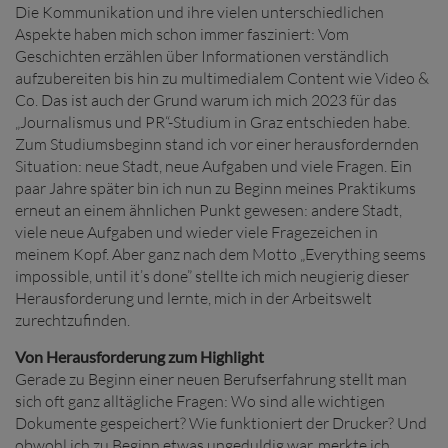
Die Kommunikation und ihre vielen unterschiedlichen
Aspekte haben mich schon immer fasziniert: Vom
Geschichten erzählen über Informationen verständlich
aufzubereiten bis hin zu multimedialem Content wie Video &
Co. Das ist auch der Grund warum ich mich 2023 für das
„Journalismus und PR“-Studium in Graz entschieden habe.
Zum Studiumsbeginn stand ich vor einer herausfordernden
Situation: neue Stadt, neue Aufgaben und viele Fragen. Ein
paar Jahre später bin ich nun zu Beginn meines Praktikums
erneut an einem ähnlichen Punkt gewesen: andere Stadt,
viele neue Aufgaben und wieder viele Fragezeichen in
meinem Kopf. Aber ganz nach dem Motto „Everything seems
impossible, until it’s done” stellte ich mich neugierig dieser
Herausforderung und lernte, mich in der Arbeitswelt
zurechtzufinden.
Von Herausforderung zum Highlight
Gerade zu Beginn einer neuen Berufserfahrung stellt man
sich oft ganz alltägliche Fragen: Wo sind alle wichtigen
Dokumente gespeichert? Wie funktioniert der Drucker? Und
obwohl ich zu Beginn etwas ungeduldig war, merkte ich