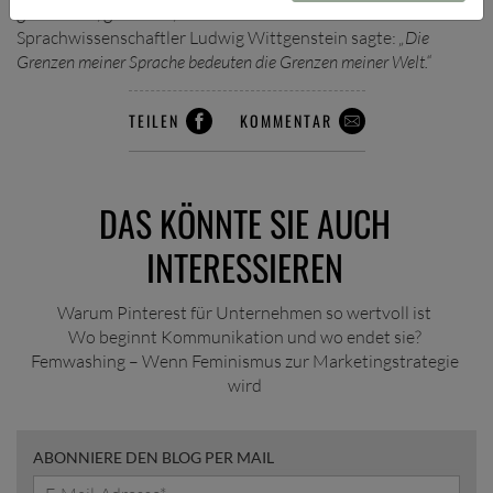
glücklicher, gesünder, zufriedener. Denn wie der
Sprachwissenschaftler Ludwig Wittgenstein sagte:
„Die
Grenzen meiner Sprache bedeuten die Grenzen meiner Welt.“
TEILEN
KOMMENTAR
DAS KÖNNTE SIE AUCH
INTERESSIEREN
Warum Pinterest für Unternehmen so wertvoll ist
Wo beginnt Kommunikation und wo endet sie?
Femwashing – Wenn Feminismus zur Marketingstrategie
wird
ABONNIERE DEN BLOG PER MAIL