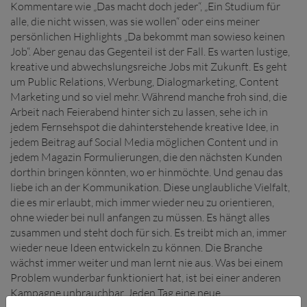
Kommentare wie „Das macht doch jeder“, „Ein Studium für
alle, die nicht wissen, was sie wollen“ oder eins meiner
persönlichen Highlights „Da bekommt man sowieso keinen
Job“. Aber genau das Gegenteil ist der Fall. Es warten lustige,
kreative und abwechslungsreiche Jobs mit Zukunft. Es geht
um Public Relations, Werbung, Dialogmarketing, Content
Marketing und so viel mehr. Während manche froh sind, die
Arbeit nach Feierabend hinter sich zu lassen, sehe ich in
jedem Fernsehspot die dahinterstehende kreative Idee, in
jedem Beitrag auf Social Media möglichen Content und in
jedem Magazin Formulierungen, die den nächsten Kunden
dorthin bringen könnten, wo er hinmöchte. Und genau das
liebe ich an der Kommunikation. Diese unglaubliche Vielfalt,
die es mir erlaubt, mich immer wieder neu zu orientieren,
ohne wieder bei null anfangen zu müssen. Es hängt alles
zusammen und steht doch für sich. Es treibt mich an, immer
wieder neue Ideen entwickeln zu können. Die Branche
wächst immer weiter und man lernt nie aus. Was bei einem
Problem wunderbar funktioniert hat, ist bei einer anderen
Kampagne unbrauchbar. Jeden Tag eine neue