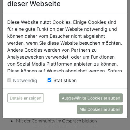
dieser Webseite
selbst auf LinkedIn zu präsentieren, funktioniert daher nur
mit authentischem Storytelling, unabhängig davon, ob der
CEO direkt und persönlich kommuniziert oder in
Diese Website nutzt Cookies. Einige Cookies sind
Zusammenarbeit mit anderen Personen.
für eine gute Funktion der Website notwendig und
CEOs werden zukünftig noch stärker als das „Gewissen“ des
können daher vom Besucher nicht abgelehnt
Unternehmens wahrgenommen. Fake News sorgen für
werden, wenn Sie diese Website besuchen möchten.
Verunsicherung und marktschreierisches Werben und
Andere Cookies werden von Partnern zu
Schönreden in eigener Sache werden von mündigen
Analysezwecken verwendet, oder um Funktionen
Konsumenten immer schneller hinterfragt und missbilligt.
von Sozial Media Plattformen anbieten zu können.
Für den Aufbau von Vertrauen braucht es ehrliche,
Diese können auf Wunsch abgelehnt werden. Sofern
transparente und offene Kommunikation.
sie unsere Webseite weiter nutzen, geben Sie
Notwendig
Statistiken
So gelingt LinkedIn für CEOs
Einwilligung zu unseren Cookies.
Kommunikation auf LinkedIn ist Beziehungsarbeit
Details anzeigen
Ausgewählte Cookies erlauben
Inhalt steht im Vordergrund
Sich klar mit Werten positionieren
Alle Cookies erlauben
Authentisch bleiben
Mit der Community im Gespräch bleiben