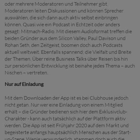
oder mehrere Moderatoren und Teilnehmer gibt.
Moderatoren leiten Diskussionen und können Sprecher
auswählen, die sich dann auch aktiv selbst einbringen
können. Quasi wie ein Podcast in Echtzeit oder anders
gesagt: Mitmach-Radio. Mit diesem Audioformat treffen die
beiden Gründer aus dem Silicon Valley, Paul Davison und
Rohan Seth, den Zeitgeist, boomen doch auch Podcasts
aktuell weltweit. Ebenfalls spannend: die Vielfalt und Breite
der Themen. Über reine Business Talks über Reisen bis hin
zur persönlichen Entwicklung ist beinahe jedes Thema – auch
Nischen – vertreten.
Nur auf Einladung
Mit dem Downloaden der App ist es bei Clubhouse jedoch
nicht getan. Nur wer eine Einladung von einem Mitglied
erhält – die Gründer bedienen sich hier dem Exklusivclub-
Charakter - kann auch tatsächlich auf der Plattform aktiv
werden. Die App ist seit Frühjahr 2020 auf dem Markt und
begeisterte anfangs hauptsächlich Menschen aus der Start-
up-Szene. Wenig verwunderlich, stammen doch auch die