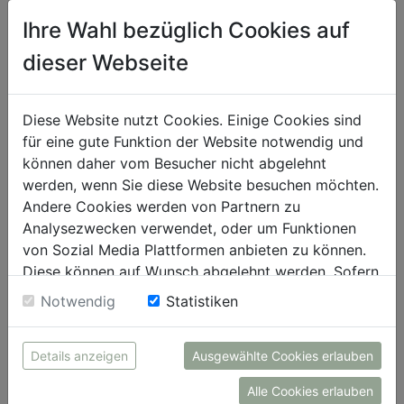
um Abmahnungen und Ahndungen bei rassistischem oder
Ihre Wahl bezüglich Cookies auf
diskriminierendem Verhalten umgehend umzusetzen. Auch
hier wünschen wir uns möglichst rasch eine
dieser Webseite
Weiterentwicklung.
Und last but noch least kann die angesagt Audio-App aktuell
Diese Website nutzt Cookies. Einige Cookies sind
nur von iPhone-Besitzern genutzt werden. Hier kündigten
für eine gute Funktion der Website notwendig und
die beiden Gründer jedoch bereits an, mit der Arbeit bald zu
können daher vom Besucher nicht abgelehnt
beginnen, so dass Clubhouse künftig auch auf Smartphones
werden, wenn Sie diese Website besuchen möchten.
mit dem Google-Betriebssystem Android laufen kann. Damit
Andere Cookies werden von Partnern zu
wächst die potenzielle Community der Audio-Anwendung
Analysezwecken verwendet, oder um Funktionen
enorm.
von Sozial Media Plattformen anbieten zu können.
Das Spannende aus Kommunikationssicht
Diese können auf Wunsch abgelehnt werden. Sofern
sie unsere Webseite weiter nutzen, geben Sie
Notwendig
Statistiken
Aus PR-Sicht ist die neue Social Media App überraschend
Einwilligung zu unseren Cookies.
interessant für das Business. Die Möglichkeit, direkt und
aktiv mit der Community zu interagieren, gibt dem Wort
Details anzeigen
Ausgewählte Cookies erlauben
Dialoggruppen eine neue Bedeutung. In Echtzeit lassen sich
hier Fachgespräche realisieren, bei denen neben
Alle Cookies erlauben
Experteninputs auch die Unterhaltung nicht zu kurz kommt.