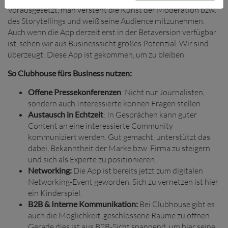
Vorausgesetzt, man versteht die Kunst der Moderation bzw.
des Storytellings und weiß seine Audience mitzunehmen.
Auch wenn die App derzeit erst in der Betaversion verfügbar
ist, sehen wir aus Businesssicht großes Potenzial. Wir sind
überzeugt: Diese App ist gekommen, um zu bleiben.
So Clubhouse fürs Business nutzen:
Offene Pressekonferenzen
: Nicht nur Journalisten,
sondern auch Interessierte können Fragen stellen.
Austausch in Echtzeit
: In Gesprächen kann guter
Content an eine interessierte Community
kommuniziert werden. Gut gemacht, unterstützt das
dabei, Bekanntheit der Marke bzw. Firma zu steigern
und sich als Experte zu positionieren.
Networking:
Die App ist bereits jetzt zum digitalen
Networking-Event geworden. Sich zu vernetzen ist hier
ein Kinderspiel.
B2B & Interne Kommunikation:
Bei Clubhouse gibt es
auch die Möglichkeit, geschlossene Räume zu öffnen.
Gerade dies ist aus B2B-Sicht spannend, um hier seine